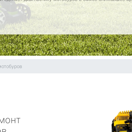
мотобуров
монт
ов