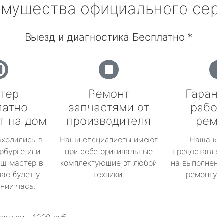
мущества официального се
Выезд и диагностика Бесплатно!*
тер
Ремонт
Гаран
латно
запчастями от
рабо
т на дом
производителя
рем
аходились в
Наши специалисты имеют
Наша к
рбурге или
при себе оригинальные
предоставл
аш мастер в
комплектующие от любой
на выполнен
ае будет у
техники.
ремонту 
ении часа.