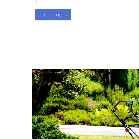
Шушары
Развернуть
Парголово
Металлострой
Стрельна
Песочный
Понтонный
Левашово
Лисий Нос
Репино