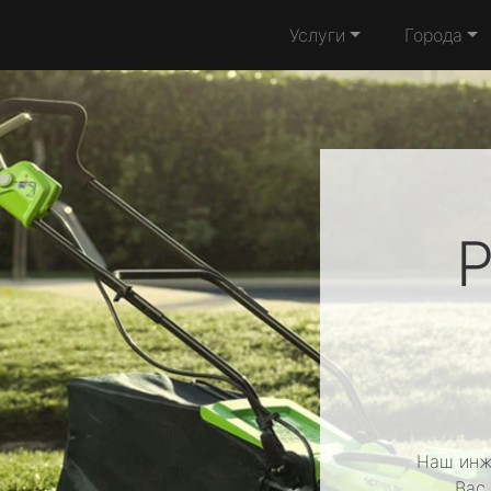
Услуги
Города
Р
Наш инж
Вас