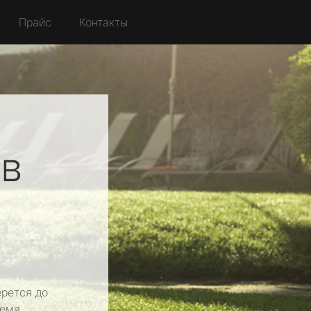
Прайс
Контакты
в
рется до
емя.