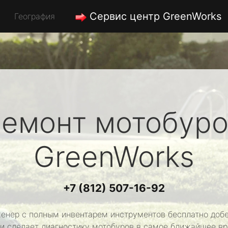
Сервис центр GreenWorks
География
емонт мотобуро
GreenWorks
+7 (812) 507-16-92
енер с полным инвентарем инструментов бесплатно добе
 и сделает диагностику мотобуров в самое ближайшее вр