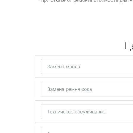
*При отказе от ремонта стоимость диагн
Ц
Замена масла
Замена ремня хода
Техничекое обсуживание