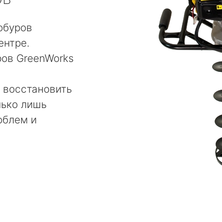
обуров
ентре.
ров GreenWorks
 восстановить
лько лишь
облем и