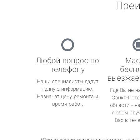
Преи
Любой вопрос по
Мас
телефону
бесп
выезжае
Наши специалисты дадут
полную информацию.
Где Вы не н
Назначат цену ремонта и
Санкт-Пете
время работ.
области - н
любом случ
Вас в теч