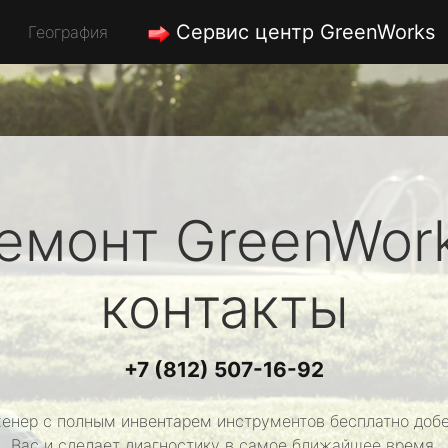
Сервис центр GreenWorks
География
емонт
GreenWor
контакты
+7 (812) 507-16-92
енер с полным инвентарем инструментов бесплатно добе
Вас и сделает диагностику в самое ближайшее время.