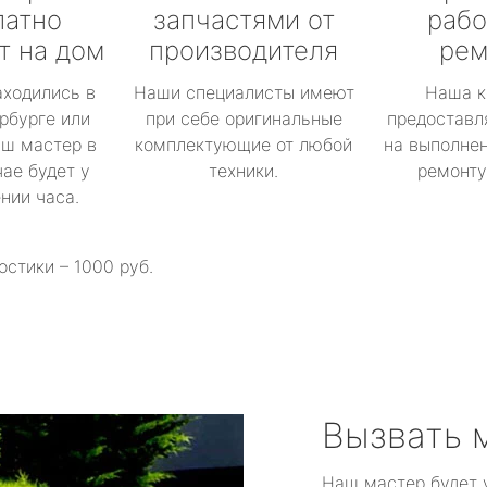
латно
запчастями от
рабо
т на дом
производителя
рем
аходились в
Наши специалисты имеют
Наша к
рбурге или
при себе оригинальные
предоставл
аш мастер в
комплектующие от любой
на выполнен
ае будет у
техники.
ремонту 
ении часа.
остики – 1000 руб.
Вызвать 
Наш мастер будет 