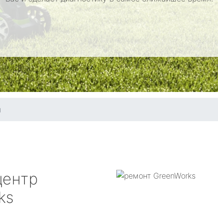
ы
центр
ks