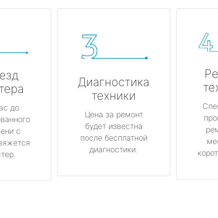
Ре
езд
Диагностика
те
тера
техники
Спе
ас до
Цена за ремонт
про
ованного
будет известна
ре
ени с
после бесплатной
ме
вяжется
диагностики.
корот
тер.