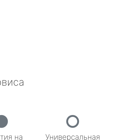
рвиса
тия на
Универсальная