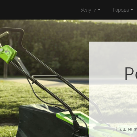
Услуги
Города
Р
Наш инж