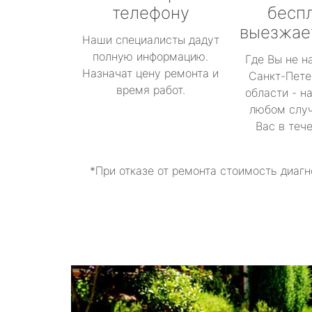
телефону
бесп
выезжае
Наши специалисты дадут
полную информацию.
Где Вы не н
Назначат цену ремонта и
Санкт-Пете
время работ.
области - н
любом случ
Вас в теч
*При отказе от ремонта стоимость диагн