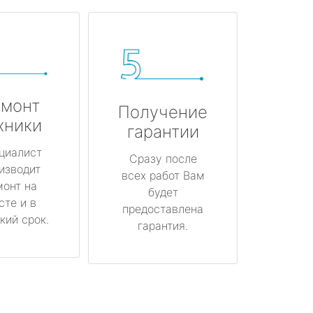
монт
Получение
хники
гарантии
циалист
Сразу после
изводит
всех работ Вам
монт на
будет
сте и в
предоставлена
кий срок.
гарантия.