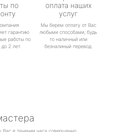
ты по
оплата наших
онту
услуг
омпания
Мы берем оплату от Вас
яет гарантию
любыми способами, будь
ые работы по
то наличный или
до 2 лет.
безналиный перевод.
мастера
у Вас в течении часа совершенно