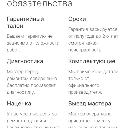
обязательства
Гарантийный
Сроки
талон
Гарантия варьируется
Выдаем гарантию не
от полугода до 2-х лет
зависимо от сложности
смотря какая
работ.
неисправность.
Диагностика
Комплектующие
Мастер перед
Мы применяем детали
ремонтом совершенно
только от
бесплатно производит
официального
диагностику.
производителя.
Наценка
Выезд мастера
У нас честные цены за
Мастер оперативно
ремонт садовой и
приезжает к месту
бензиновой техники без
назначения в течении