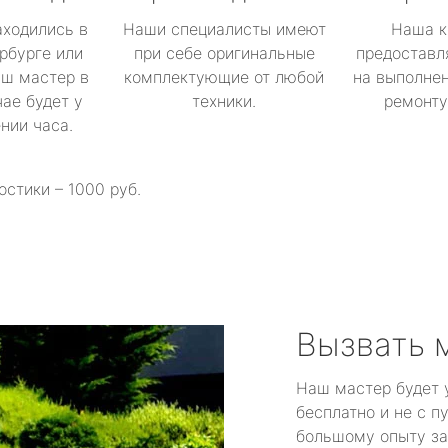
аходились в
Наши специалисты имеют
Наша к
рбурге или
при себе оригинальные
предоставл
аш мастер в
комплектующие от любой
на выполнен
ае будет у
техники.
ремонту 
ении часа.
остики – 1000 руб.
Вызвать 
Наш мастер будет 
бесплатно и не с п
большому опыту за