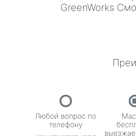
GreenWorks
Смо
Преи
Любой вопрос по
Мас
телефону
бесп
выезжае