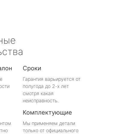
ные
ьства
алон
Сроки
е
Гарантия варьируется от
ости
полугода до 2-х лет
смотря какая
неисправность.
Комплектующие
онтом
Мы применяем детали
тно
только от официального