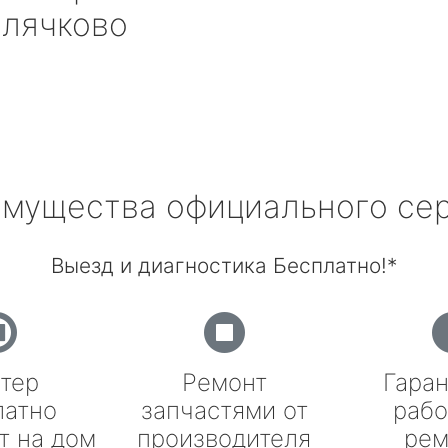
лячково
мущества официального се
Выезд и диагностика Бесплатно!*
тер
Ремонт
Гаран
латно
запчастями от
рабо
т на дом
производителя
рем