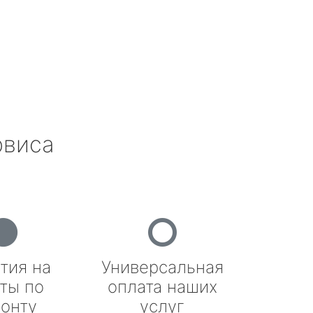
рвиса
тия на
Универсальная
ты по
оплата наших
онту
услуг