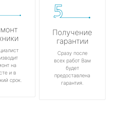
монт
Получение
хники
гарантии
циалист
Сразу после
изводит
всех работ Вам
монт на
будет
сте и в
предоставлена
кий срок.
гарантия.