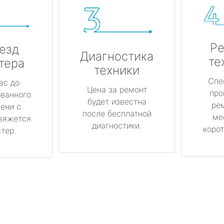
Ре
езд
Диагностика
те
тера
техники
Спе
ас до
Цена за ремонт
про
ованного
будет известна
ре
ени с
после бесплатной
ме
вяжется
диагностики.
корот
тер.