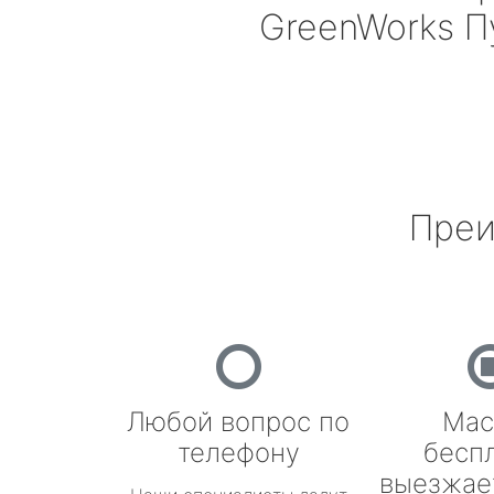
GreenWorks
П
Преи
Любой вопрос по
Мас
телефону
бесп
выезжае