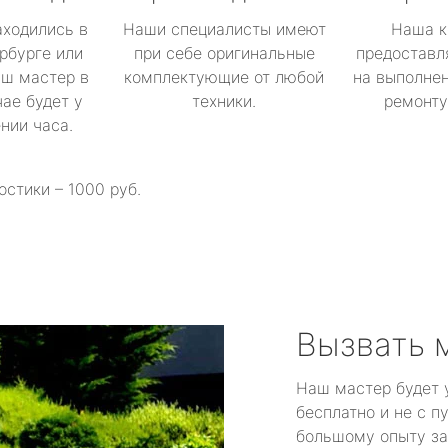
аходились в
Наши специалисты имеют
Наша к
рбурге или
при себе оригинальные
предоставл
аш мастер в
комплектующие от любой
на выполнен
ае будет у
техники.
ремонту 
ении часа.
остики – 1000 руб.
Вызвать 
Наш мастер будет 
бесплатно и не с п
большому опыту за