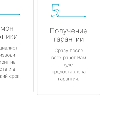
монт
Получение
хники
гарантии
циалист
Сразу после
изводит
всех работ Вам
монт на
будет
сте и в
предоставлена
кий срок.
гарантия.