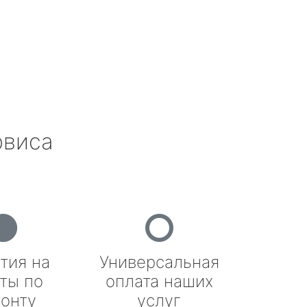
рвиса
тия на
Универсальная
ты по
оплата наших
онту
услуг