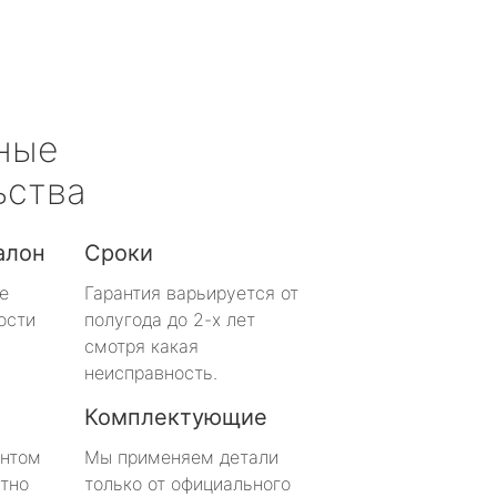
ные
ьства
алон
Сроки
е
Гарантия варьируется от
ости
полугода до 2-х лет
смотря какая
неисправность.
Комплектующие
онтом
Мы применяем детали
тно
только от официального