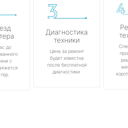
Ре
езд
Диагностика
те
тера
техники
Спе
ас до
Цена за ремонт
про
ованного
будет известна
ре
ени с
после бесплатной
ме
вяжется
диагностики.
корот
тер.