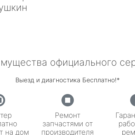
ушкин
мущества официального се
Выезд и диагностика Бесплатно!*
тер
Ремонт
Гаран
латно
запчастями от
рабо
т на дом
производителя
рем