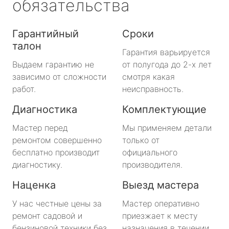
обязательства
Гарантийный
Сроки
талон
Гарантия варьируется
Выдаем гарантию не
от полугода до 2-х лет
зависимо от сложности
смотря какая
работ.
неисправность.
Диагностика
Комплектующие
Мастер перед
Мы применяем детали
ремонтом совершенно
только от
бесплатно производит
официального
диагностику.
производителя.
Наценка
Выезд мастера
У нас честные цены за
Мастер оперативно
ремонт садовой и
приезжает к месту
бензиновой техники без
назначения в течении