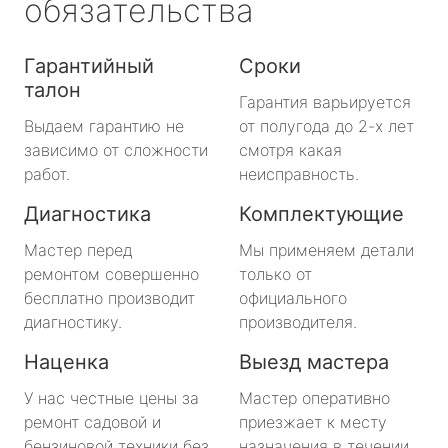
обязательства
Гарантийный
Сроки
талон
Гарантия варьируется
Выдаем гарантию не
от полугода до 2-х лет
зависимо от сложности
смотря какая
работ.
неисправность.
Диагностика
Комплектующие
Мастер перед
Мы применяем детали
ремонтом совершенно
только от
бесплатно производит
официального
диагностику.
производителя.
Наценка
Выезд мастера
У нас честные цены за
Мастер оперативно
ремонт садовой и
приезжает к месту
бензиновой техники без
назначения в течении