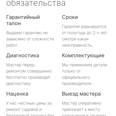
обязательства
Гарантийный
Сроки
талон
Гарантия варьируется
Выдаем гарантию не
от полугода до 2-х лет
зависимо от сложности
смотря какая
работ.
неисправность.
Диагностика
Комплектующие
Мастер перед
Мы применяем детали
ремонтом совершенно
только от
бесплатно производит
официального
диагностику.
производителя.
Наценка
Выезд мастера
У нас честные цены за
Мастер оперативно
ремонт садовой и
приезжает к месту
бензиновой техники без
назначения в течении