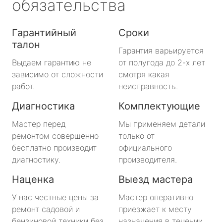
обязательства
Гарантийный
Сроки
талон
Гарантия варьируется
Выдаем гарантию не
от полугода до 2-х лет
зависимо от сложности
смотря какая
работ.
неисправность.
Диагностика
Комплектующие
Мастер перед
Мы применяем детали
ремонтом совершенно
только от
бесплатно производит
официального
диагностику.
производителя.
Наценка
Выезд мастера
У нас честные цены за
Мастер оперативно
ремонт садовой и
приезжает к месту
бензиновой техники без
назначения в течении