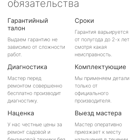
обязательства
Гарантийный
Сроки
талон
Гарантия варьируется
Выдаем гарантию не
от полугода до 2-х лет
зависимо от сложности
смотря какая
работ.
неисправность.
Диагностика
Комплектующие
Мастер перед
Мы применяем детали
ремонтом совершенно
только от
бесплатно производит
официального
диагностику.
производителя.
Наценка
Выезд мастера
У нас честные цены за
Мастер оперативно
ремонт садовой и
приезжает к месту
бензиновой техники без
назначения в течении