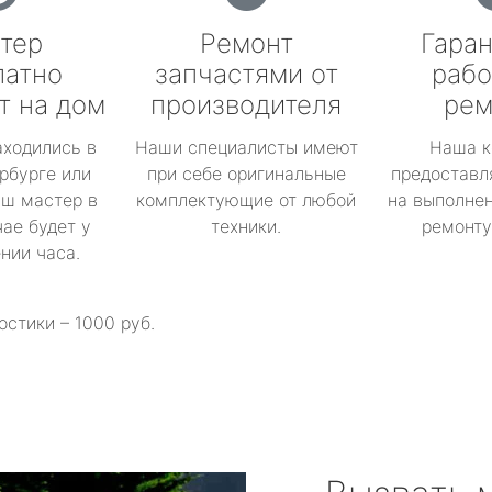
тер
Ремонт
Гаран
латно
запчастями от
рабо
т на дом
производителя
рем
аходились в
Наши специалисты имеют
Наша к
рбурге или
при себе оригинальные
предоставл
аш мастер в
комплектующие от любой
на выполнен
ае будет у
техники.
ремонту 
ении часа.
остики – 1000 руб.