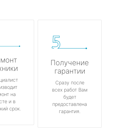
монт
Получение
хники
гарантии
циалист
Сразу после
изводит
всех работ Вам
монт на
будет
сте и в
предоставлена
кий срок.
гарантия.