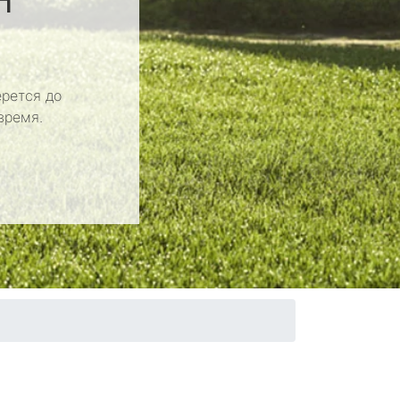
рется до
время.