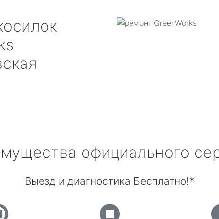
косилок
ks
вская
мущества официального се
Выезд и диагностика Бесплатно!*