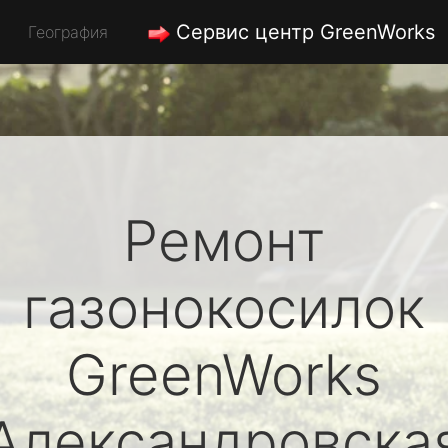
Сервис центр GreenWorks
География
Ремонт
газонокосилок
GreenWorks
Александровска