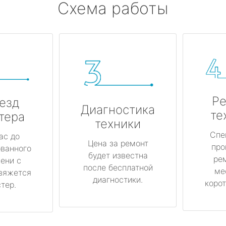
Схема работы
Ре
езд
Диагностика
те
тера
техники
Спе
ас до
Цена за ремонт
про
ованного
будет известна
ре
ени с
после бесплатной
ме
вяжется
диагностики.
корот
тер.