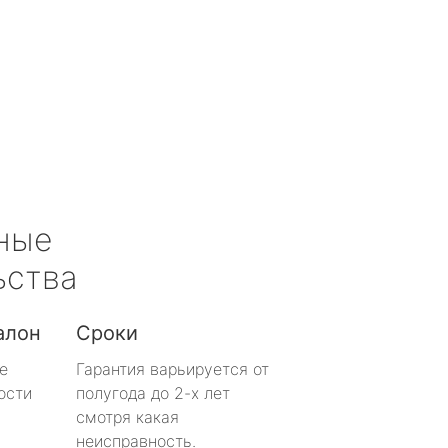
ные
ьства
алон
Сроки
е
Гарантия варьируется от
ости
полугода до 2-х лет
смотря какая
неисправность.