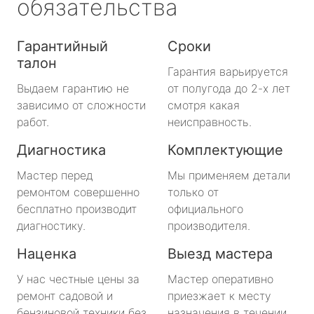
обязательства
Гарантийный
Сроки
талон
Гарантия варьируется
Выдаем гарантию не
от полугода до 2-х лет
зависимо от сложности
смотря какая
работ.
неисправность.
Диагностика
Комплектующие
Мастер перед
Мы применяем детали
ремонтом совершенно
только от
бесплатно производит
официального
диагностику.
производителя.
Наценка
Выезд мастера
У нас честные цены за
Мастер оперативно
ремонт садовой и
приезжает к месту
бензиновой техники без
назначения в течении