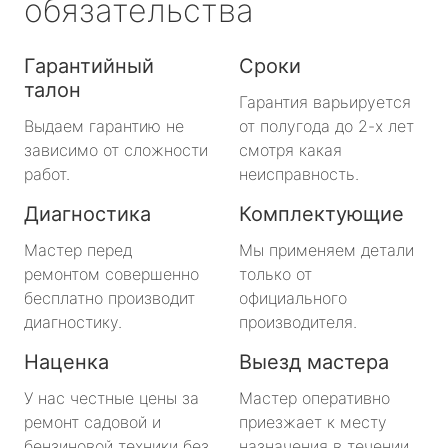
обязательства
Гарантийный
Сроки
талон
Гарантия варьируется
Выдаем гарантию не
от полугода до 2-х лет
зависимо от сложности
смотря какая
работ.
неисправность.
Диагностика
Комплектующие
Мастер перед
Мы применяем детали
ремонтом совершенно
только от
бесплатно производит
официального
диагностику.
производителя.
Наценка
Выезд мастера
У нас честные цены за
Мастер оперативно
ремонт садовой и
приезжает к месту
бензиновой техники без
назначения в течении