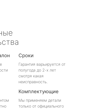
ные
ьства
алон
Сроки
е
Гарантия варьируется от
ости
полугода до 2-х лет
смотря какая
неисправность.
Комплектующие
онтом
Мы применяем детали
тно
только от официального