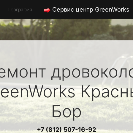
Сервис центр GreenWorks
География
емонт дровокол
reenWorks
Красн
Бор
+7 (812) 507-16-92