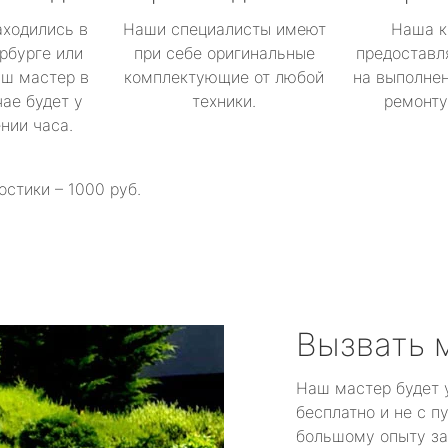
аходились в
Наши специалисты имеют
Наша к
рбурге или
при себе оригинальные
предоставл
аш мастер в
комплектующие от любой
на выполнен
ае будет у
техники.
ремонту 
ении часа.
остики – 1000 руб.
Вызвать 
Наш мастер будет 
бесплатно и не с п
большому опыту за