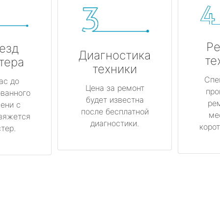
Ре
езд
Диагностика
те
тера
техники
Спе
ас до
Цена за ремонт
про
ованного
будет известна
ре
ени с
после бесплатной
ме
вяжется
диагностики.
корот
тер.