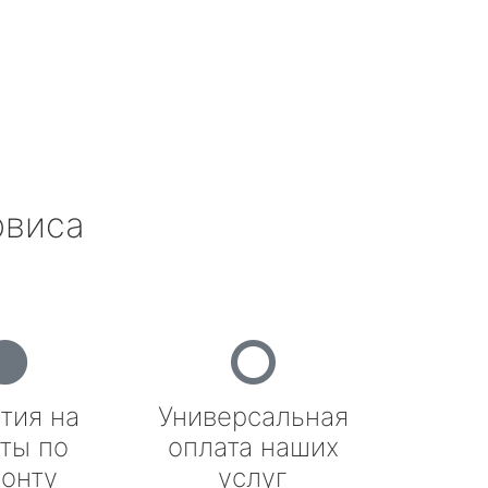
рвиса
тия на
Универсальная
ты по
оплата наших
онту
услуг