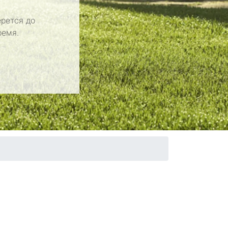
рется до
ремя.