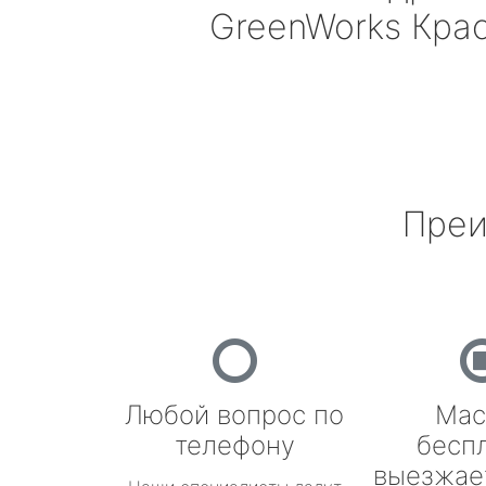
GreenWorks
Крас
Преи
Любой вопрос по
Мас
телефону
бесп
выезжае