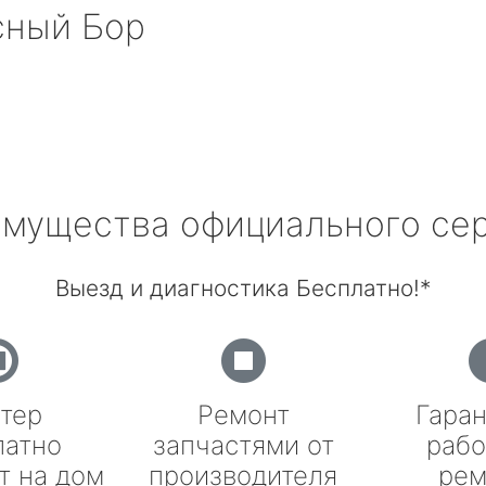
ный Бор
мущества официального се
Выезд и диагностика Бесплатно!*
тер
Ремонт
Гаран
латно
запчастями от
рабо
т на дом
производителя
рем