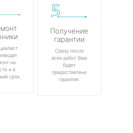
монт
Получение
хники
гарантии
циалист
Сразу после
изводит
всех работ Вам
монт на
будет
сте и в
предоставлена
кий срок.
гарантия.