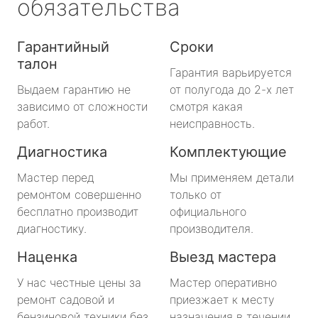
обязательства
Гарантийный
Сроки
талон
Гарантия варьируется
Выдаем гарантию не
от полугода до 2-х лет
зависимо от сложности
смотря какая
работ.
неисправность.
Диагностика
Комплектующие
Мастер перед
Мы применяем детали
ремонтом совершенно
только от
бесплатно производит
официального
диагностику.
производителя.
Наценка
Выезд мастера
У нас честные цены за
Мастер оперативно
ремонт садовой и
приезжает к месту
бензиновой техники без
назначения в течении