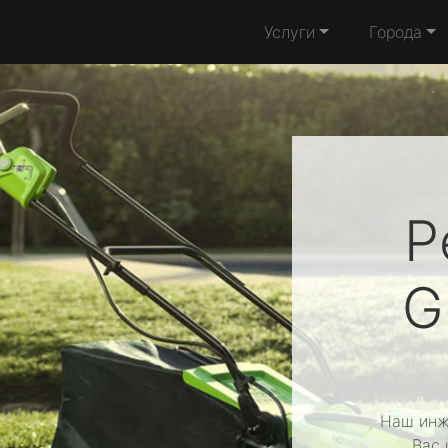
Услуги
Города
Р
G
Наш инж
Вас 