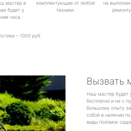
аш мастер в
комплектующие от любой
на выполнен
ае будет у
техники.
ремонту 
ении часа.
остики – 1000 руб.
Вызвать 
Наш мастер будет 
бесплатно и не с п
большому опыту за
собой в наличии по
виды поломок садов