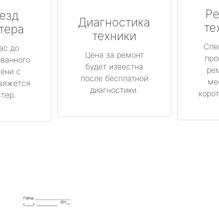
Ре
езд
Диагностика
те
тера
техники
Спе
ас до
Цена за ремонт
про
ованного
будет известна
ре
ени с
после бесплатной
ме
вяжется
диагностики.
корот
тер.