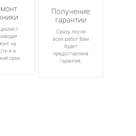
монт
Получение
хники
гарантии
циалист
Сразу после
изводит
всех работ Вам
монт на
будет
сте и в
предоставлена
кий срок.
гарантия.