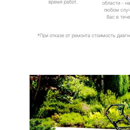
время работ.
области - н
любом случ
Вас в теч
*При отказе от ремонта стоимость диагн