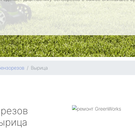
бензорезов
Вырица
орезов
ырица