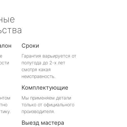
ные
ьства
алон
Сроки
е
Гарантия варьируется от
ости
полугода до 2-х лет
смотря какая
неисправность.
Комплектующие
онтом
Мы применяем детали
тно
только от официального
тику.
производителя.
Выезд мастера