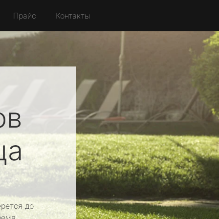
Прайс
Контакты
ов
ца
рется до
ремя.