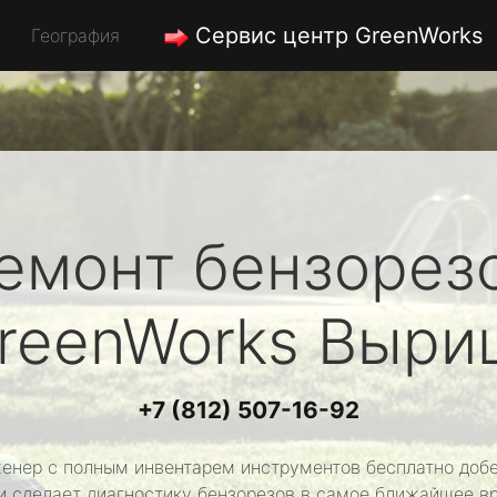
Сервис центр GreenWorks
География
емонт бензорез
reenWorks
Выри
+7 (812) 507-16-92
енер с полным инвентарем инструментов бесплатно добе
и сделает диагностику бензорезов в самое ближайшее в