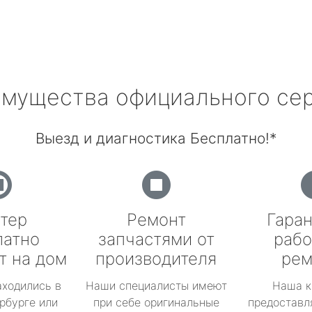
мущества официального се
Выезд и диагностика Бесплатно!*
тер
Ремонт
Гаран
латно
запчастями от
рабо
т на дом
производителя
рем
аходились в
Наши специалисты имеют
Наша к
рбурге или
при себе оригинальные
предоставл