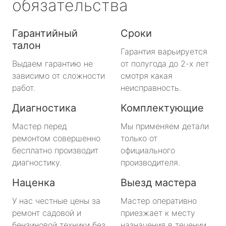
обязательства
Гарантийный
Сроки
талон
Гарантия варьируется
Выдаем гарантию не
от полугода до 2-х лет
зависимо от сложности
смотря какая
работ.
неисправность.
Диагностика
Комплектующие
Мастер перед
Мы применяем детали
ремонтом совершенно
только от
бесплатно производит
официального
диагностику.
производителя.
Наценка
Выезд мастера
У нас честные цены за
Мастер оперативно
ремонт садовой и
приезжает к месту
бензиновой техники без
назначения в течении