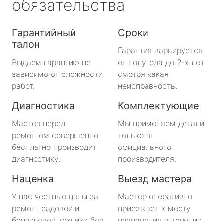
обязательства
Гарантийный
Сроки
талон
Гарантия варьируется
Выдаем гарантию не
от полугода до 2-х лет
зависимо от сложности
смотря какая
работ.
неисправность.
Диагностика
Комплектующие
Мастер перед
Мы применяем детали
ремонтом совершенно
только от
бесплатно производит
официального
диагностику.
производителя.
Наценка
Выезд мастера
У нас честные цены за
Мастер оперативно
ремонт садовой и
приезжает к месту
бензиновой техники без
назначения в течении