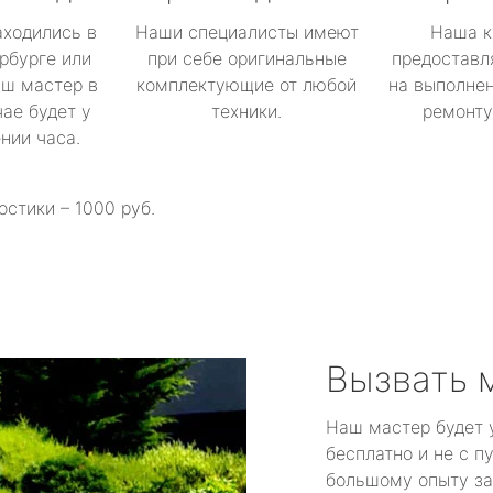
аходились в
Наши специалисты имеют
Наша к
рбурге или
при себе оригинальные
предоставл
аш мастер в
комплектующие от любой
на выполнен
ае будет у
техники.
ремонту 
ении часа.
остики – 1000 руб.
Вызвать 
Наш мастер будет 
бесплатно и не с п
большому опыту за