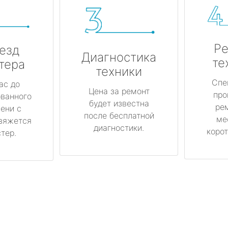
Ре
езд
Диагностика
те
тера
техники
Спе
ас до
Цена за ремонт
про
ованного
будет известна
ре
ени с
после бесплатной
ме
вяжется
диагностики.
корот
тер.