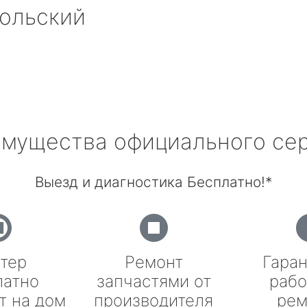
ольский
мущества официального се
Выезд и диагностика Бесплатно!*
тер
Ремонт
Гаран
латно
запчастями от
рабо
т на дом
производителя
рем