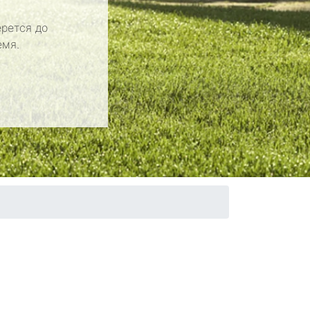
рется до
емя.