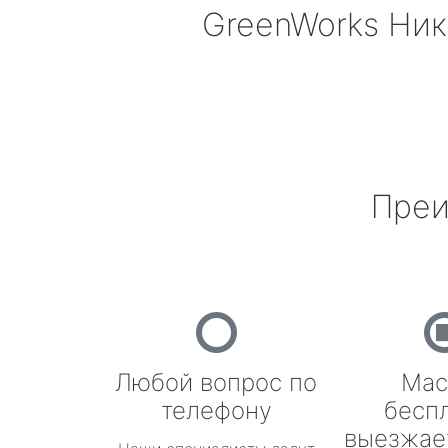
GreenWorks
Ник
Преи
Любой вопрос по
Мас
телефону
бесп
выезжае