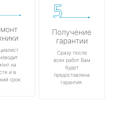
монт
Получение
хники
гарантии
циалист
Сразу после
изводит
всех работ Вам
монт на
будет
сте и в
предоставлена
кий срок.
гарантия.