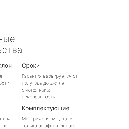
ные
ьства
алон
Сроки
е
Гарантия варьируется от
ости
полугода до 2-х лет
смотря какая
неисправность.
Комплектующие
онтом
Мы применяем детали
тно
только от официального