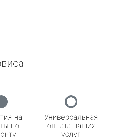
рвиса
тия на
Универсальная
ты по
оплата наших
онту
услуг