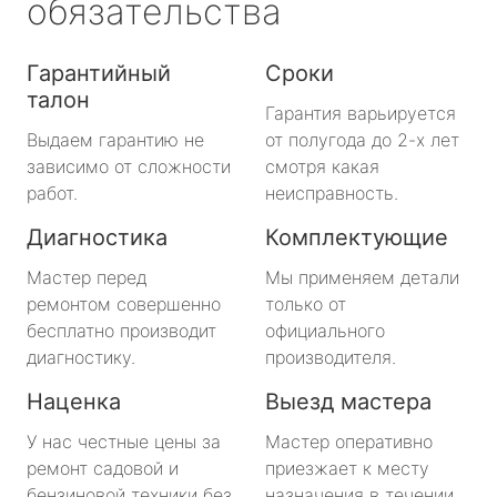
обязательства
Гарантийный
Сроки
талон
Гарантия варьируется
Выдаем гарантию не
от полугода до 2-х лет
зависимо от сложности
смотря какая
работ.
неисправность.
Диагностика
Комплектующие
Мастер перед
Мы применяем детали
ремонтом совершенно
только от
бесплатно производит
официального
диагностику.
производителя.
Наценка
Выезд мастера
У нас честные цены за
Мастер оперативно
ремонт садовой и
приезжает к месту
бензиновой техники без
назначения в течении