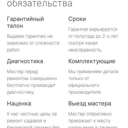
обязательства
Гарантийный
Сроки
талон
Гарантия варьируется
Выдаем гарантию не
от полугода до 2-х лет
зависимо от сложности
смотря какая
работ.
неисправность.
Диагностика
Комплектующие
Мастер перед
Мы применяем детали
ремонтом совершенно
только от
бесплатно производит
официального
диагностику.
производителя.
Наценка
Выезд мастера
У нас честные цены за
Мастер оперативно
ремонт садовой и
приезжает к месту
бензиновой техники без
назначения в течении