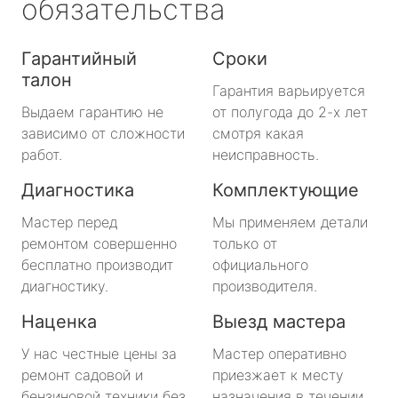
обязательства
Гарантийный
Сроки
талон
Гарантия варьируется
Выдаем гарантию не
от полугода до 2-х лет
зависимо от сложности
смотря какая
работ.
неисправность.
Диагностика
Комплектующие
Мастер перед
Мы применяем детали
ремонтом совершенно
только от
бесплатно производит
официального
диагностику.
производителя.
Наценка
Выезд мастера
У нас честные цены за
Мастер оперативно
ремонт садовой и
приезжает к месту
бензиновой техники без
назначения в течении